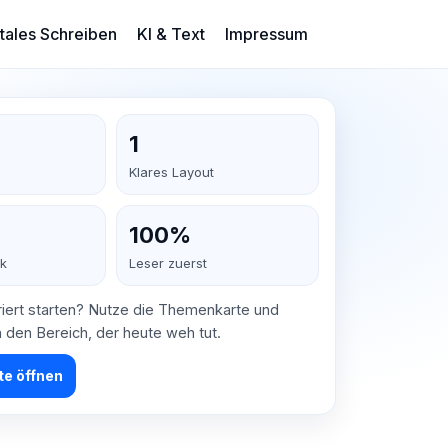
itales Schreiben
KI & Text
Impressum
1
Klares Layout
100%
ck
Leser zuerst
riert starten? Nutze die Themenkarte und
in den Bereich, der heute weh tut.
e öffnen