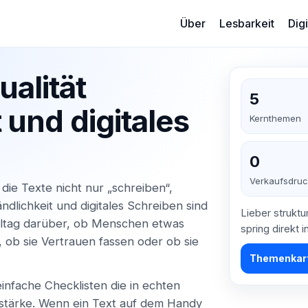
Über
Lesbarkeit
Dig
alität
5
 und digitales
Kernthemen
0
Verkaufsdru
 die Texte nicht nur „schreiben“,
ndlichkeit und digitales Schreiben sind
Lieber struktu
lltag darüber, ob Menschen etwas
spring direkt 
, ob sie Vertrauen fassen oder ob sie
Themenkart
nfache Checklisten die in echten
tstärke. Wenn ein Text auf dem Handy