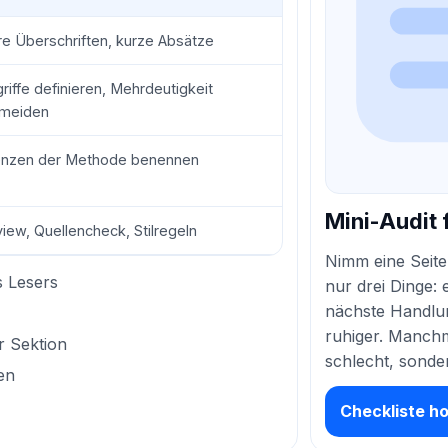
re Überschriften, kurze Absätze
riffe definieren, Mehrdeutigkeit
rmeiden
nzen der Methode benennen
Mini-Audit 
iew, Quellencheck, Stilregeln
Nimm eine Seit
s Lesers
nur drei Dinge: 
nächste Handlun
ruhiger. Manchm
r Sektion
schlecht, sonde
en
Checkliste h