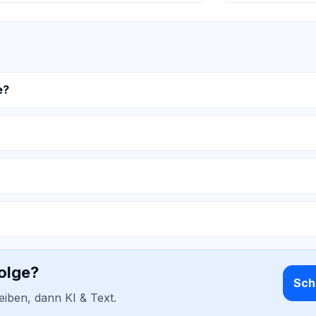
e?
folge?
Schr
reiben, dann KI & Text.